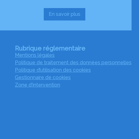
En savoir plus
:
Services
aux
familles
Rubrique réglementaire
Mentions légales
Politique de traitement des données personnelles
Politique d’utilisation des cookies
Gestionnaire de cookies
Zone d'intervention