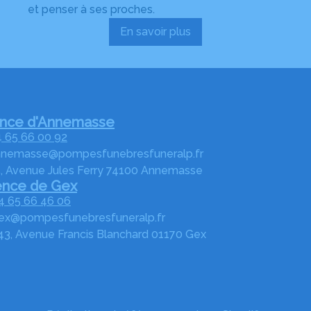
et penser à ses proches.
En savoir plus
:
Prévoir
ses
obsèques
nce d'Annemasse
 65 66 00 92
nnemasse@pompesfunebresfuneralp.fr
, Avenue Jules Ferry 74100 Annemasse
nce de Gex
4 65 66 46 06
ex@pompesfunebresfuneralp.fr
43, Avenue Francis Blanchard 01170 Gex