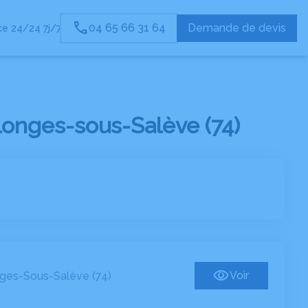
04 65 66 31 64
Demande de devis
e 24/24 7j/7
onges-sous-Salève (74)
Voir
ges-Sous-Salève (74)