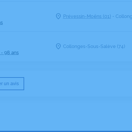
-
Prévessin-Moëns (01)
Collon
ns
Collonges-Sous-Salève (74)
- 98 ans
r un avis