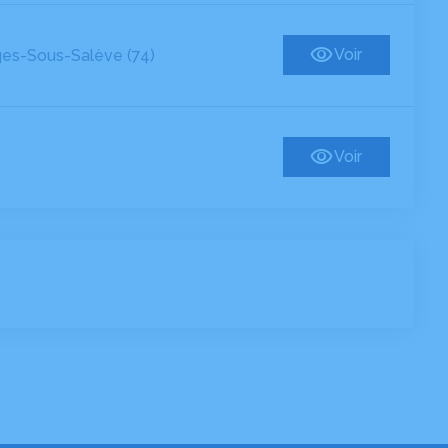
Voir
ges-Sous-Salève (74)
Voir