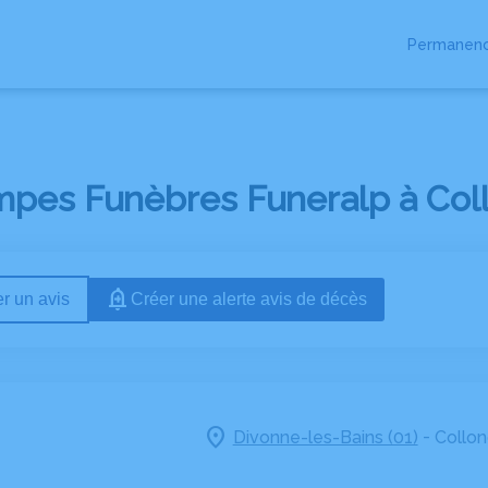
Permanenc
RES
NOTRE EQUIPE
MARBRERIE
ESPACES HOMMAGES
mpes Funèbres Funeralp à Coll
r un avis
Créer une alerte avis de décès
-
Divonne-les-Bains (01)
Collon