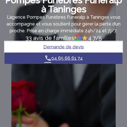
Pompes Funèbres Funeralp
à Taninges
L’agence Pompes Funèbres Funeralp à Taninges vous
accompagne et vous soutient pour gérer la perte d’un
proche. Prise en charge immédiate 24h/24 et 7j/7.
33 avis de familles
4.7/5
Demande de devis
04 65 66 61 74