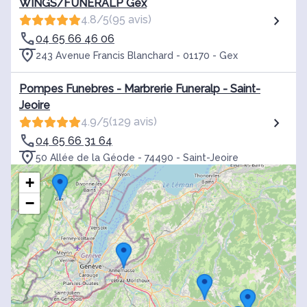
WINGS/FUNERALP Gex
4.8/5
(95 avis)
04 65 66 46 06
243 Avenue Francis Blanchard - 01170 - Gex
Pompes Funebres - Marbrerie Funeralp - Saint-
Jeoire
4.9/5
(129 avis)
04 65 66 31 64
50 Allée de la Géode - 74490 - Saint-Jeoire
+
Pompes Funebres - Marbrerie Funeralp -
−
Annemasse
4.9/5
(68 avis)
04 65 66 00 92
35 Avenue Jules Ferry - 74100 - Annemasse