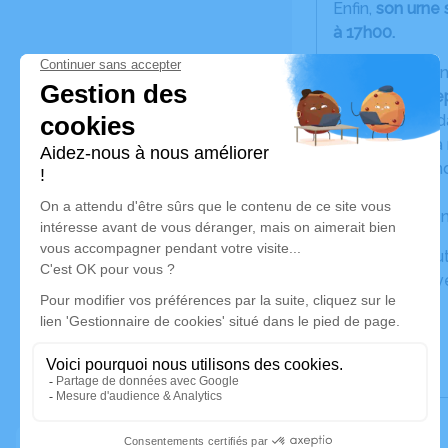
Enfin,
son urne
à 17h00.
Les proches ont 
vendredi 05 se
Elle reposera d
L’adresse de la
263, Rue de l’in
01710 Thoiry
Que ce moment 
Vous pouvez ut
pensées à trav
LEROND.