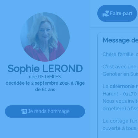
Faire-part
Message de 
Chère famille, 
Sophie LEROND
C'est avec une
Genolier en Sui
née DETAMPES
décédée le 2 septembre 2025 à l'âge
La
cérémonie r
de 61 ans
Harent - 01170
Nous vous invi
cimetière) à l’i
Je rends hommage
Le cortège funé
ouverte à tous.