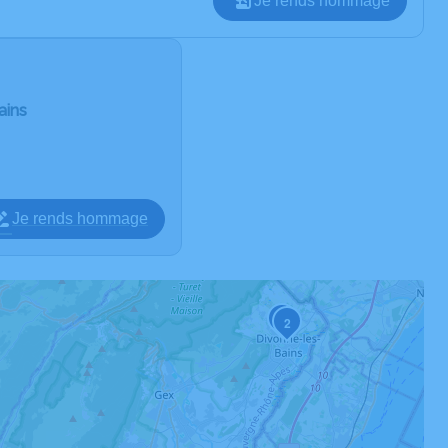
Je rends hommage
ains
Je rends hommage
3
2