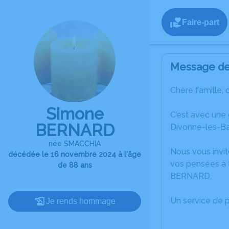
Faire-part
Message de 
Chère famille, 
Simone
C’est avec une
BERNARD
Divonne-les-Ba
née SMACCHIA
Nous vous invit
décédée le 16 novembre 2024 à l'âge
vos pensées à 
de 88 ans
BERNARD.
Un service de 
Je rends hommage