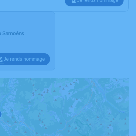
Je rends hommage
de Samoëns
Je rends hommage