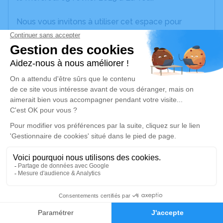
Nous vous invitons à utiliser cet espace pour
laisser vos condoléances, partager des photos
souvenirs, une anecdote ou exprimer vos pensées
à travers des poèmes ou des textes. Cet endroit
est un lieu d'expression dédié à honorer la
mémoire de Raymonde GROS.
Un service de plantation d’arbre hommage est
disponible ici
.
Je rends hommage
Cérémonie religieuse
lundi 10 février 2025 à 10h30
2
Église Saint-Jean Baptiste de Saint-Jean-de-
Faire-part
Hommages
Tholome