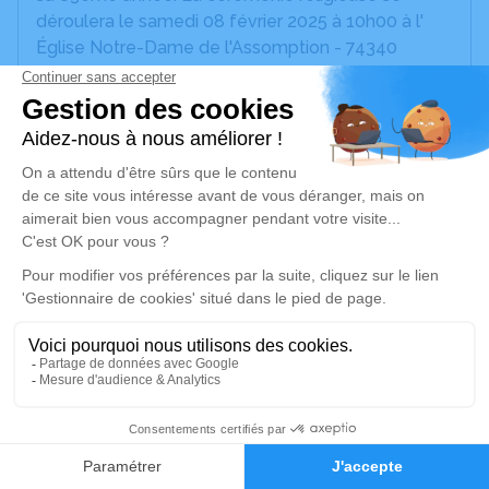
déroulera le samedi 08 février 2025 à 10h00 à l'
Église Notre-Dame de l'Assomption - 74340
Samoëns.
Cet espace privé est destiné à recueillir vos
condoléances ou le souvenir d’un moment passé,
un recueil de condoléances se trouve aussi
physiquement dans les lieux où repose Michel.
Je rends hommage
Cérémonie religieuse
samedi 08 février 2025 à 10h00
Église Notre-Dame de l'Assomption de
Samoëns
7
74340 Samoëns
Faire-part
Hommages