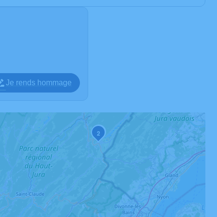
Je rends hommage
3
2