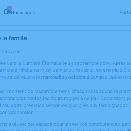
34
Part
Hommages
la famille
chers amis,
lée vers la Lumière Éternelle le 13 septembre 2025. Après la
noncé initialement, un dernier au-revoir lui sera rendu à Sio
rne se déroulera le
mercredi 15 octobre à 15h30
à l’adresse
ier moment de rassemblement, chacun s’il le souhaite pourra
cions pour toutes les fleurs reçues à ce jour. Cependant, pou
et/ou votre présence seront les plus précieux témoignages.
 compréhension.
ons à utiliser cet espace pour laisser vos condoléances, pa