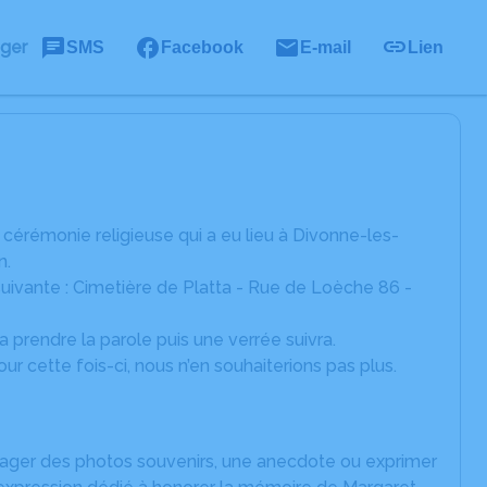
ager
SMS
Facebook
E-mail
Lien
 cérémonie religieuse qui a eu lieu à Divonne-les-
n.
 suivante : Cimetière de Platta - Rue de Loèche 86 -
 prendre la parole puis une verrée suivra.
r cette fois-ci, nous n’en souhaiterions pas plus.
rtager des photos souvenirs, une anecdote ou exprimer