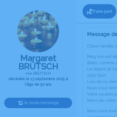
Faire-part
Message de 
Chère famille, 
Margaret
Meg s’en est al
Bains, comme an
BRÜTSCH
Le dépôt de l’u
née BRÜTSCH
1950 Sion.
décédée le 13 septembre 2025 à
Lors de ce dern
l'âge de 52 ans
Nous vous remer
Votre soutien 
Merci de votre
Je rends hommage
Nous vous invit