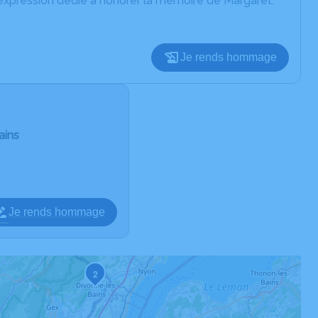
'expression dédié à honorer la mémoire de Margaret.
Je rends hommage
ains
Je rends hommage
2