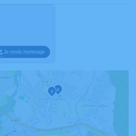
Je rends hommage
3
2