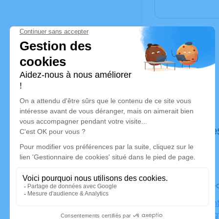
Déroulé de
Le mercre
Église Sai
74140 Vei