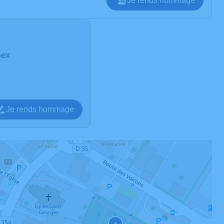
Je rends hommage
nex
Je rends hommage