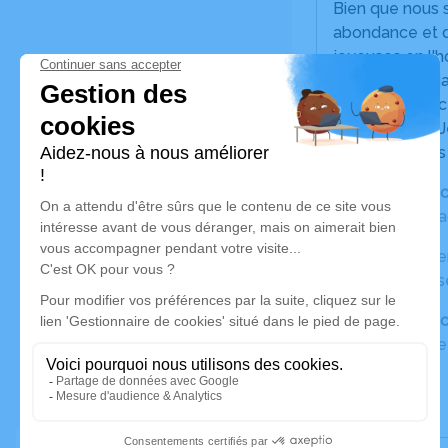
Bien que nous s
abondance et do
joyeuses en l'h
Jenny adorait j
cercueil. Pour 
caritative que 
Médecins Sans 
Fermeture de c
Adresse
-
Espac
Funérailles -
ve
Adresse
- Égli
Apéritif et ane
Adresse
- Sall