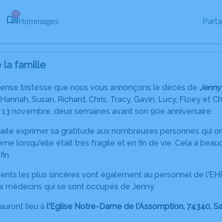
11
Part
Hommages
la famille
ense tristesse que nous vous annonçons le décès de
Jenny
Hannah, Susan, Richard, Chris, Tracy, Gavin, Lucy, Floey et Ch
 13 novembre, deux semaines avant son 90e anniversaire.
aite exprimer sa gratitude aux nombreuses personnes qui ont 
ême lorsqu'elle était très fragile et en fin de vie. Cela a be
fin.
ts les plus sincères vont également au personnel de l'EHPA
ux médecins qui se sont occupés de Jenny.
auront lieu à
l'Eglise Notre-Dame de l'Assomption, 74340, 