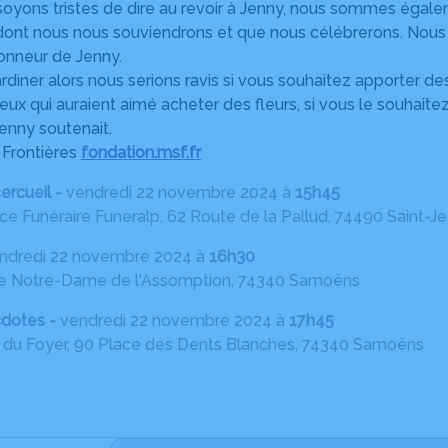
oyons tristes de dire au revoir à Jenny, nous sommes égalem
nt nous nous souviendrons et que nous célébrerons. Nous in
onneur de Jenny.
ardiner alors nous serions ravis si vous souhaitez apporter de
ceux qui auraient aimé acheter des fleurs, si vous le souhaite
Jenny soutenait.
Frontières
fondation.msf.fr
ercueil -
vendredi 22 novembre 2024 à
15h45
e Funéraire Funeralp, 62 Route de la Pallud, 74490 Saint-Je
ndredi 22 novembre 2024 à
16h30
se Notre-Dame de l'Assomption, 74340 Samoëns
cdotes -
vendredi 22 novembre 2024 à
17h45
e du Foyer, 90 Place des Dents Blanches, 74340 Samoëns