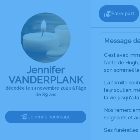
Faire-part
Message de 
C'est avec imm
tante de Hugh, 
Jennifer
son sommeil le
VANDERPLANK
La famille souh
décédée le 13 novembre 2024 à l'âge
leur soutien, m
de 89 ans
la vie jusqu'à la 
Nos remerciemen
Je rends hommage
soignants et a
Ses funérailles 