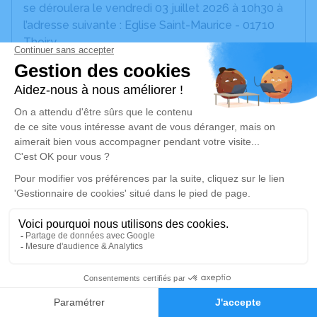
se déroulera le vendredi 03 juillet 2026 à 10h30 à
l’adresse suivante : Eglise Saint-Maurice - 01710
Thoiry.
Si vous le souhaitez vous pouvez utiliser cet
espace pour laisser vos condoléances, partager
des photos souvenirs, une anecdote ou exprimer
vos pensées à travers des poèmes ou des textes.
Cet endroit est un lieu d'expression dédié à
honorer la mémoire de Gérard BUGNET.
Je rends hommage
Cérémonie religieuse
vendredi 03 juillet 2026 à 10h30
Eglise Saint-Maurice de Thoiry
5
Rue des Combes
Faire-part
Hommages
01710 Thoiry