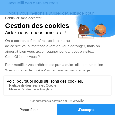
accueilli ces derniers mois.
Nous vous invitons à utiliser cet espace pour
laisser vos condoléances, partager des photos
souvenirs, une anecdote ou exprimer vos pensées
à travers des poèmes ou des textes.
Cet endroit est un lieu d'expression dédié à
honorer sa mémoire.
Afin de participer à un environnement plus sain
pour les générations futures, nous vous
engageons, plutôt que de faire livrer des fleurs, de
participer à une plantation d'arbre en son
hommage.
Anne, Isabelle et Vincent
12
Un service de plantation d’arbre hommage est
disponible ici
.
Faire-part
Hommages